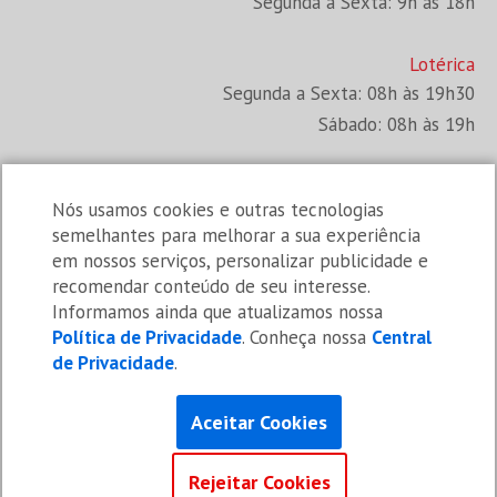
Segunda a Sexta: 9h às 18h
Lotérica
Segunda a Sexta: 08h às 19h30
Sábado: 08h às 19h
Administração
Nós usamos cookies e outras tecnologias
Segunda a Quinta: 8h às 12h e 13h às 18h
semelhantes para melhorar a sua experiência
Sexta: 8h às 12h e 14h às 18h
em nossos serviços, personalizar publicidade e
recomendar conteúdo de seu interesse.
Informamos ainda que atualizamos nossa
Administração
Política de Privacidade
. Conheça nossa
Central
de Privacidade
.
Aceitar Cookies
Rejeitar Cookies